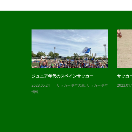
ジュニア年代のスペインサッカー
サッカ
2023.05.24
サッカー少年の親
,
サッカー少年
2023.01.
,
サッカー少年
情報