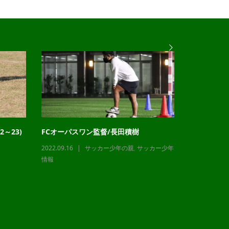
～23)
FCオーパスワン監督/長田積樹
チャレンジ
2022.09.16
サッカー少年の親
,
サッカー少年
2023.12.21
情報
情報