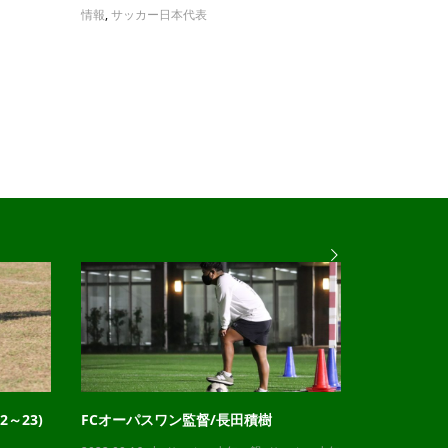
情報
,
サッカー日本代表
～23)
FCオーパスワン監督/長田積樹
チャレンジ