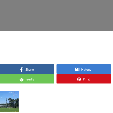
Share
Hatena
feedly
Pin it