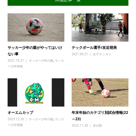
サッカー少年の親がやってはいけ
テックボール選手/友近萌美
ない事
2021.09.21
女子サッカー
2021.10.21
サッカー少年の親
,
サッカ
ー少年情報
オーエムカップ
年末年始のカテゴリ別試合情報(22
～23)
2023.12.20
サッカー少年の親
,
サッカ
ー少年情報
2022.11.30
未分類