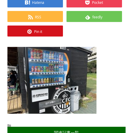
Hatena
Pocket
RSS
feedly
Pin it
関連記事一覧