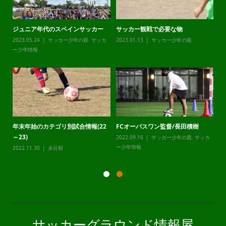
ジュニア年代のスペインサッカー
サッカー観戦で必要な物
チ
カ
2023.05.24
サッカー少年の親
,
サッカ
2023.01.13
サッカー少年の親
20
ー少年情報
ー
年末年始のカテゴリ別試合情報(22
FCオーパスワン監督/長田積樹
静
～23)
2022.09.16
サッカー少年の親
,
サッカ
20
カ
ー少年情報
ー
2022.11.30
未分類
サッカーグラウンド情報屋