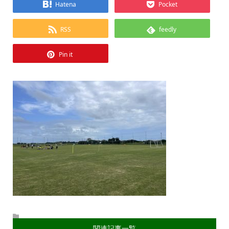
Hatena
Pocket
RSS
feedly
Pin it
関連記事一覧