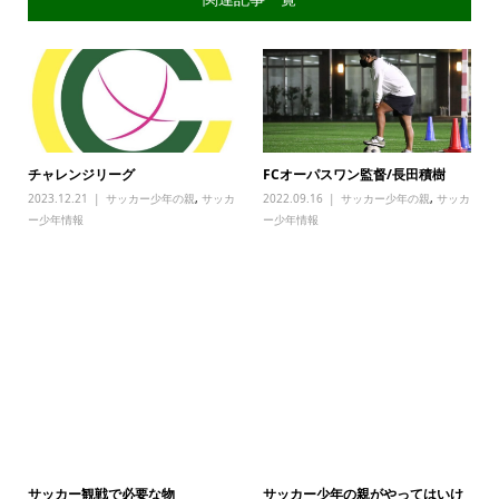
チャレンジリーグ
FCオーパスワン監督/長田積樹
2023.12.21
サッカー少年の親
,
サッカ
2022.09.16
サッカー少年の親
,
サッカ
ー少年情報
ー少年情報
サッカー観戦で必要な物
サッカー少年の親がやってはいけ