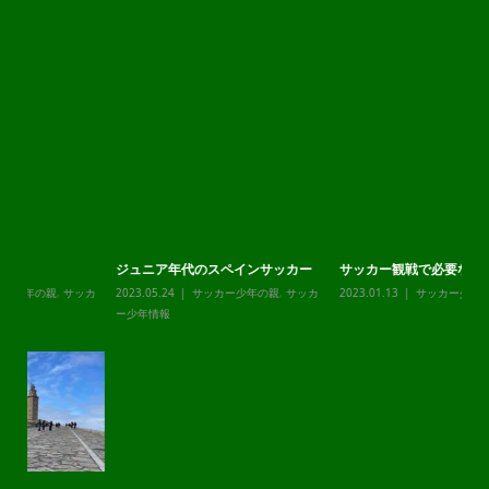
チ
20
ー
ジュニア年代のスペインサッカー
サッカー観戦で必要な物
カ
2023.05.24
サッカー少年の親
,
サッカ
2023.01.13
サッカー少年の親
ー少年情報
静
20
ー