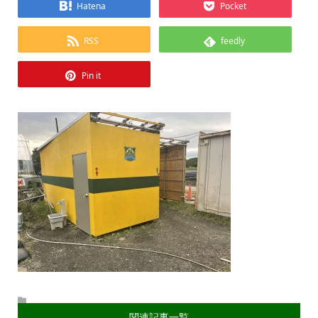
Hatena
Pocket
RSS
feedly
Pin it
関連記事一覧