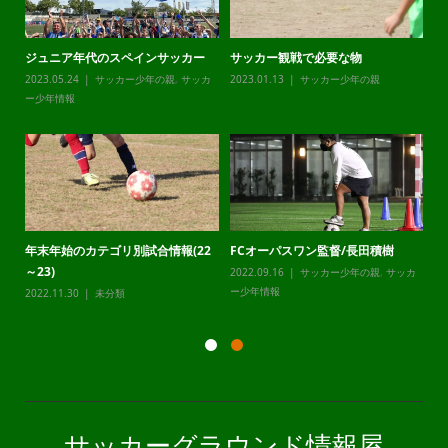
ジュニア年代のスペインサッカー
サッカー観戦で必要な物
チ
カ
2023.05.24
サッカー少年の親
,
サッカ
2023.01.13
サッカー少年の親
20
ー少年情報
ー
年末年始のカテゴリ別試合情報(22
FCオーパスワン監督/長田積樹
静
～23)
2022.09.16
サッカー少年の親
,
サッカ
20
カ
ー少年情報
ー
2022.11.30
未分類
サッカーグラウンド情報屋