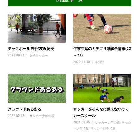
テックボール選手/友近萌美
年末年始のカテゴリ別試合情報(22
～23)
2021.09.21
女子サッカー
2022.11.30
未分類
グラウンドあるある
サッカーをそんなに教えないサッ
カースクール
2022.02.18
サッカー少年の親
2021.08.05
サッカー少年の親
,
サッカ
ー少年情報
,
サッカー日本代表