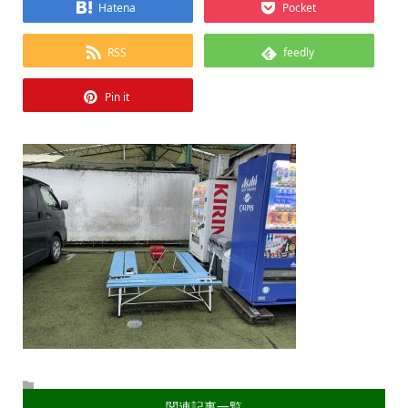
Hatena
Pocket
RSS
feedly
Pin it
関連記事一覧