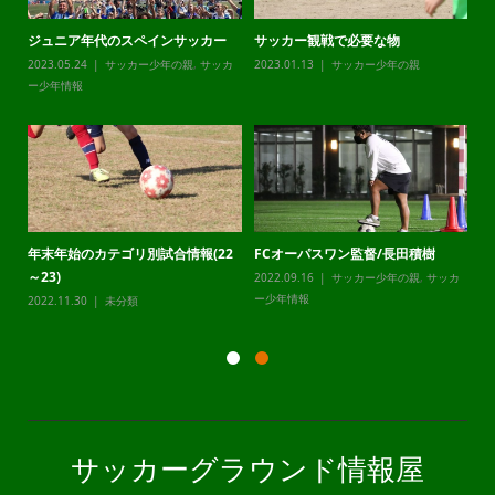
ジュニア年代のスペインサッカー
サッカー観戦で必要な物
チ
カ
2023.05.24
サッカー少年の親
,
サッカ
2023.01.13
サッカー少年の親
20
ー少年情報
ー
年末年始のカテゴリ別試合情報(22
FCオーパスワン監督/長田積樹
静
～23)
2022.09.16
サッカー少年の親
,
サッカ
20
カ
ー少年情報
ー
2022.11.30
未分類
サッカーグラウンド情報屋