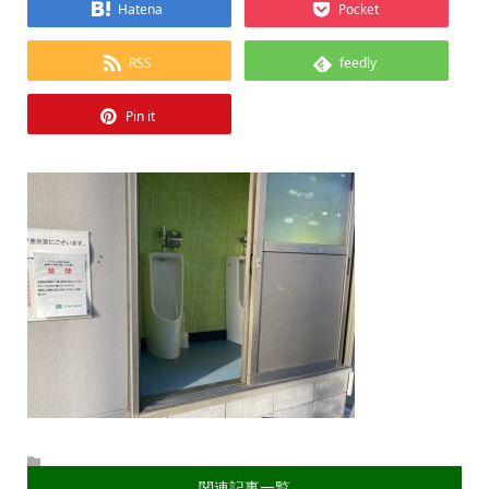
Hatena
Pocket
RSS
feedly
Pin it
関連記事一覧