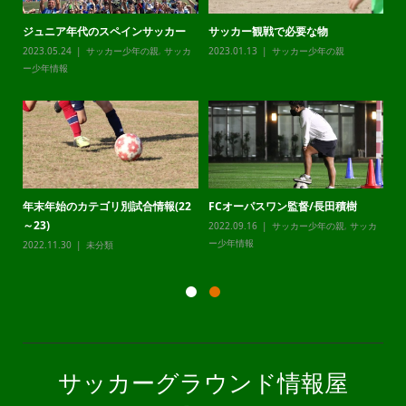
ジュニア年代のスペインサッカー
サッカー観戦で必要な物
チ
カ
2023.05.24
サッカー少年の親
,
サッカ
2023.01.13
サッカー少年の親
20
ー少年情報
ー
年末年始のカテゴリ別試合情報(22
FCオーパスワン監督/長田積樹
静
～23)
2022.09.16
サッカー少年の親
,
サッカ
20
カ
ー少年情報
ー
2022.11.30
未分類
サッカーグラウンド情報屋