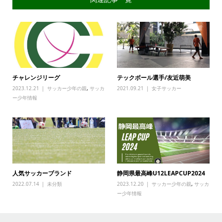
チャレンジリーグ
テックボール選手/友近萌美
2023.12.21
サッカー少年の親
,
サッカ
2021.09.21
女子サッカー
ー少年情報
人気サッカーブランド
静岡県最高峰U12LEAPCUP2024
2022.07.14
未分類
2023.12.20
サッカー少年の親
,
サッカ
ー少年情報