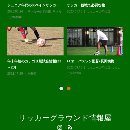
ジュニア年代のスペインサッカー
サッカー観戦で必要な物
チ
カ
2023.05.24
サッカー少年の親
,
サッカ
2023.01.13
サッカー少年の親
20
ー少年情報
ー
年末年始のカテゴリ別試合情報(22
FCオーパスワン監督/長田積樹
静
～23)
2022.09.16
サッカー少年の親
,
サッカ
20
カ
ー少年情報
ー
2022.11.30
未分類
サッカーグラウンド情報屋