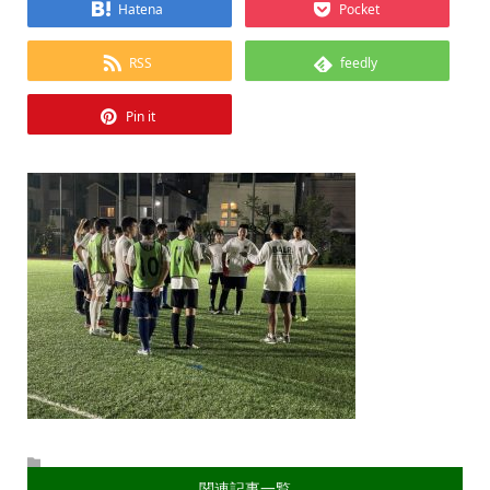
Hatena
Pocket
RSS
feedly
Pin it
関連記事一覧