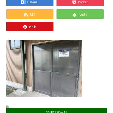
Hatena
Pocket
RSS
feedly
Pin it
関連記事一覧