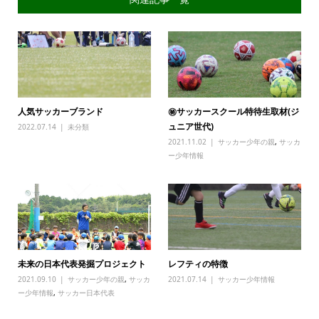
人気サッカーブランド
㊙サッカースクール特待生取材(ジ
ュニア世代)
2022.07.14
未分類
2021.11.02
サッカー少年の親
,
サッカ
ー少年情報
未来の日本代表発掘プロジェクト
レフティの特徴
2021.09.10
サッカー少年の親
,
サッカ
2021.07.14
サッカー少年情報
ー少年情報
,
サッカー日本代表