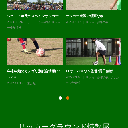
ジュニア年代のスペインサッカー
サッカー観戦で必要な物
チ
カ
2023.05.24
サッカー少年の親
,
サッカ
2023.01.13
サッカー少年の親
20
ー少年情報
ー
年末年始のカテゴリ別試合情報(22
FCオーパスワン監督/長田積樹
静
～23)
2022.09.16
サッカー少年の親
,
サッカ
20
カ
ー少年情報
ー
2022.11.30
未分類
サッカーグラウンド情報屋