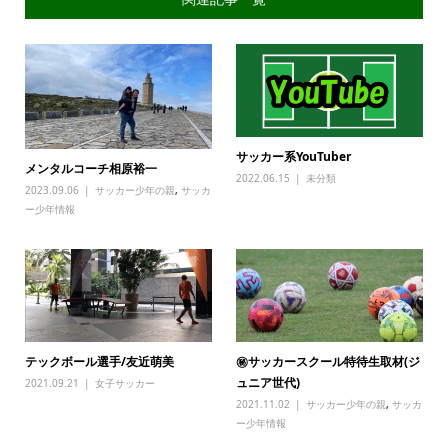
サッカー系YouTuber
メンタルコーチ相原裕一
2022.06.15
未分類
2023.09.06
サッカー少年の親
,
サッカ
ー少年情報
テックボール選手/友近萌美
㊙サッカースクール特待生取材(ジ
ュニア世代)
2021.09.21
女子サッカー
2021.11.02
サッカー少年の親
,
サッカ
ー少年情報