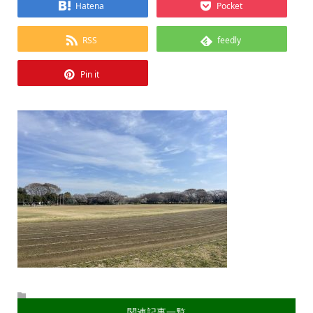
Hatena
Pocket
RSS
feedly
Pin it
関連記事一覧