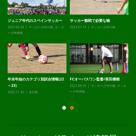
ジュニア年代のスペインサッカー
サッカー観戦で必要な物
チ
カ
2023.05.24
サッカー少年の親
,
サッカ
2023.01.13
サッカー少年の親
20
ー少年情報
ー
年末年始のカテゴリ別試合情報(22
FCオーパスワン監督/長田積樹
静
～23)
2022.09.16
サッカー少年の親
,
サッカ
20
カ
ー少年情報
ー
2022.11.30
未分類