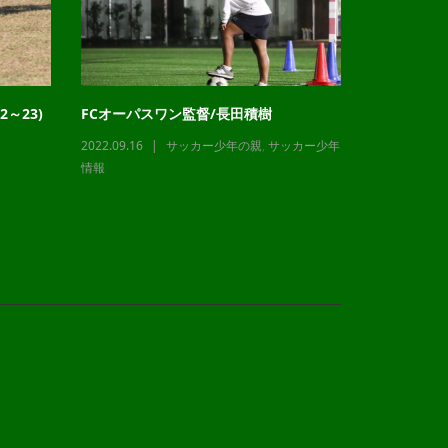
～23)
FCオーパスワン監督/長田積樹
チャレンジ
2022.09.16
サッカー少年の親
,
サッカー少年
2023.12.21
情報
情報