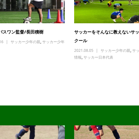
パスワン監督/長田積樹
サッカーをそんなに教えないサ
クール
16
サッカー少年の親
,
サッカー少年
2021.08.05
サッカー少年の親
,
サ
情報
,
サッカー日本代表