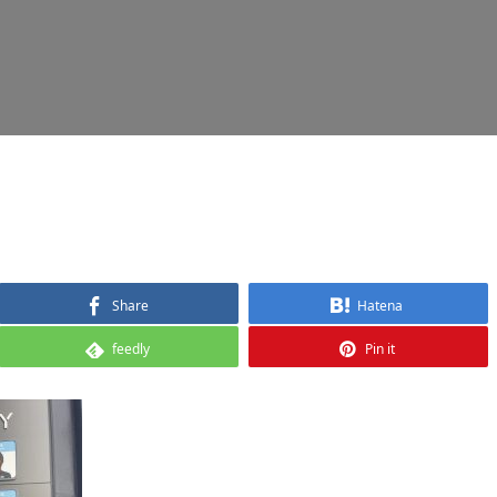
Share
Hatena
feedly
Pin it