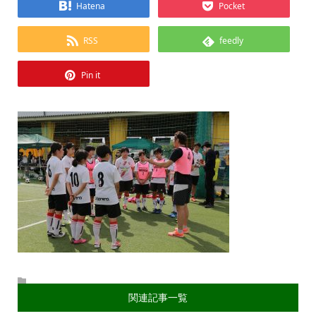
Hatena
Pocket
RSS
feedly
Pin it
関連記事一覧