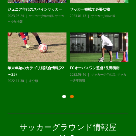
ジュニア年代のスペインサッカー
サッカー観戦で必要な物
チ
カ
2023.05.24
サッカー少年の親
,
サッカ
2023.01.13
サッカー少年の親
20
ー少年情報
ー
年末年始のカテゴリ別試合情報(22
FCオーパスワン監督/長田積樹
静
～23)
2022.09.16
サッカー少年の親
,
サッカ
20
カ
ー少年情報
ー
2022.11.30
未分類
サッカーグラウンド情報屋