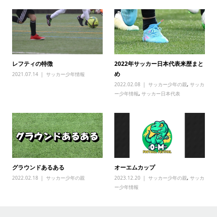
レフティの特徴
2022年サッカー日本代表来歴まと
め
2021.07.14
サッカー少年情報
2022.02.08
サッカー少年の親
,
サッカ
ー少年情報
,
サッカー日本代表
グラウンドあるある
オーエムカップ
2022.02.18
サッカー少年の親
2023.12.20
サッカー少年の親
,
サッカ
ー少年情報