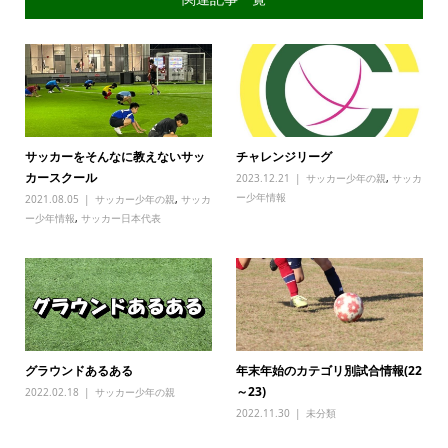
サッカーをそんなに教えないサッ
チャレンジリーグ
カースクール
2023.12.21
サッカー少年の親
,
サッカ
ー少年情報
2021.08.05
サッカー少年の親
,
サッカ
ー少年情報
,
サッカー日本代表
グラウンドあるある
年末年始のカテゴリ別試合情報(22
～23)
2022.02.18
サッカー少年の親
2022.11.30
未分類