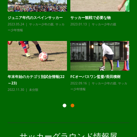
ジュニア年代のスペインサッカー
サッカー観戦で必要な物
チ
カ
2023.05.24
サッカー少年の親
,
サッカ
2023.01.13
サッカー少年の親
20
ー少年情報
ー
年末年始のカテゴリ別試合情報(22
FCオーパスワン監督/長田積樹
静
～23)
2022.09.16
サッカー少年の親
,
サッカ
20
カ
ー少年情報
ー
2022.11.30
未分類
サッカーグラウンド情報屋