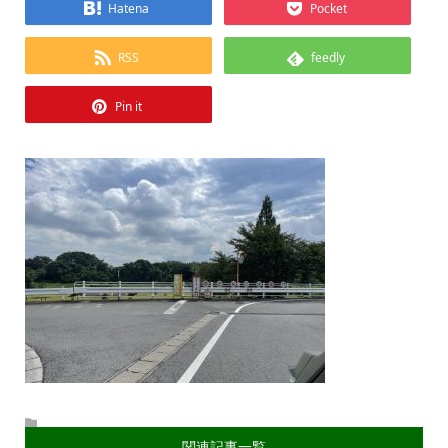
Hatena
Pocket
RSS
feedly
Pin it
関連記事一覧