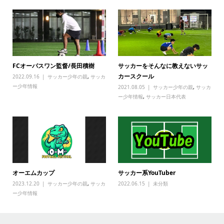
FCオーパスワン監督/長田積樹
サッカーをそんなに教えないサッ
カースクール
2022.09.16
サッカー少年の親
,
サッカ
ー少年情報
2021.08.05
サッカー少年の親
,
サッカ
ー少年情報
,
サッカー日本代表
オーエムカップ
サッカー系YouTuber
2023.12.20
サッカー少年の親
,
サッカ
2022.06.15
未分類
ー少年情報