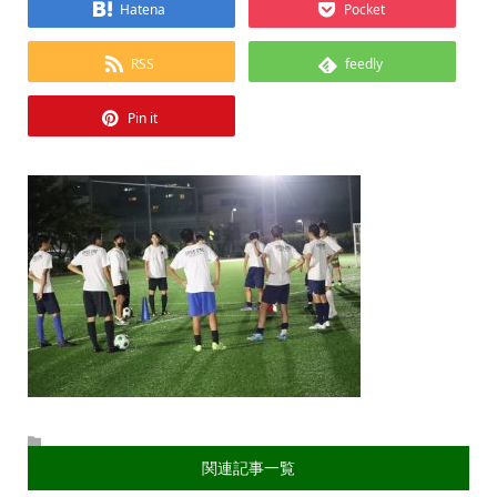
Hatena
Pocket
RSS
feedly
Pin it
関連記事一覧