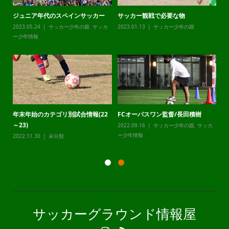
ジュニア年代のスペインサッカー
サッカー観戦で必要な物
チ
カ
2023.05.24
サッカー少年の親
,
サッカ
2023.01.13
サッカー少年の親
20
ー少年情報
ー
年末年始のカテゴリ別試合情報(22
FCオーパスワン監督/長田積樹
静
～23)
2022.09.16
サッカー少年の親
,
サッカ
20
カ
ー少年情報
ー
2022.11.30
未分類
サッカーグラウンド情報屋